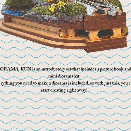
ORAMA-KUN is an introductory set that includes a picture book and
mini diorama kit.
rything you need to make a diorama is included, so with just this, you 
start creating right away!