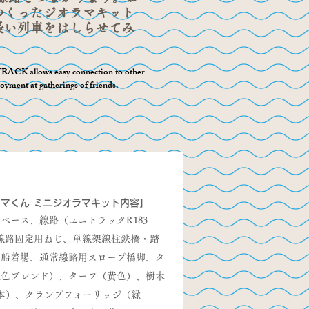
つくったジオラマキット
長い列車をはしらせてみ
RACK allows easy connection to other
oyment at gatherings of friends.
マくん ミニジオラマキット内容】​
ベース、線路（ユニトラックR183-
、線路固定用ねじ、単線架線柱鉄橋・踏
・船着場、通常線路用スロープ橋脚、タ
緑色ブレンド）、ターフ（黄色）、樹木
本）、クランプフォーリッジ（緑