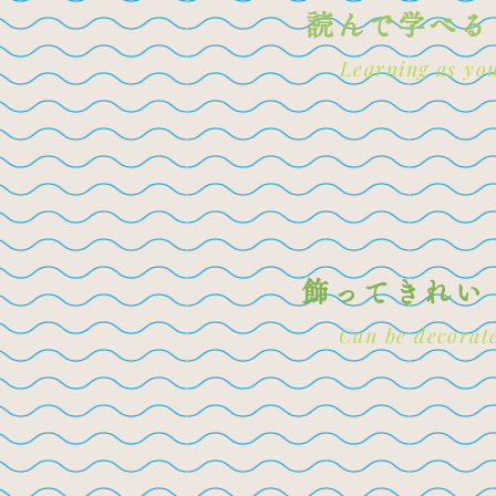
読んで学べる
Learning as you
飾ってきれい
Can be decorate