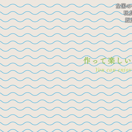
全国の
玩
​
作って楽しい
You can enjoy