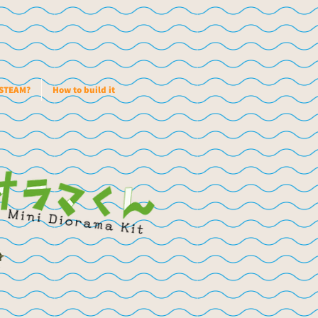
 STEAM?
How to build it