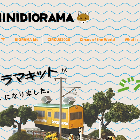
ラマ
DIORAMA kit
CIRCUS2026
Circus of the World
What is