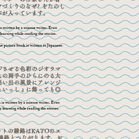
づくりのなぜ? をたのし
本が入っています。
s written by a science writer. Even
learning while reading the stories.
 picture book is written in Japanese.
ジさせる色彩のジオラマ
んの両手のひらにのる大
思い出の風景にアレンジ
といっしょに飾っても◎
is written by a science writer. Even
y learning while reading the stories.
ットの線路はKATOのユ
 線路とつながります。お