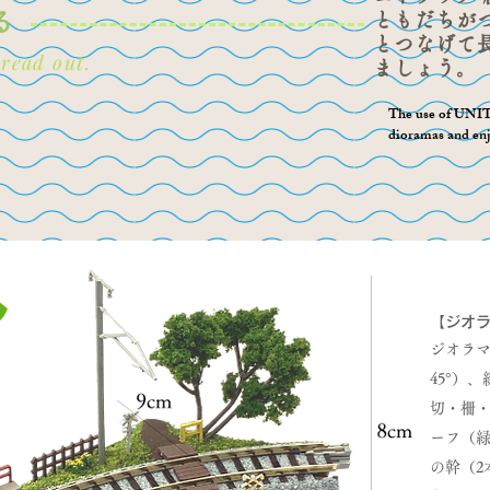
る
ともだちが
とつなげて
read out.
ましょう。
The use of UNIT
dioramas and enj
【ジオラ
ジオラマ
45°）
切・柵
ーフ（
の幹（2