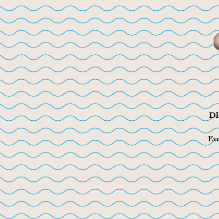
DI
Eve