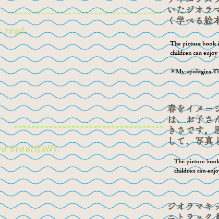
いたジオラマ
く学べる絵
 read.
The picture book i
children can enjoy 
✳︎My apologies.The
春をイメー
は、お子さ
きさです。
して、写真
d beautifully.
The picture book 
children can enjo
ジオラマキ
ニトラック