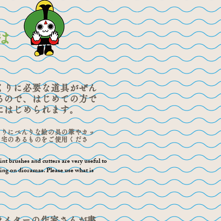
​は
くりに必要な道具がぜん
るので、はじめての方で
にはじめられます。
くりにべんりな絵の具の筆やカッ
自宅のあるものをご使用くださ
int brushes and cutters are very useful to
ng on dioramas. Please use what is
ライターの作家さんが書