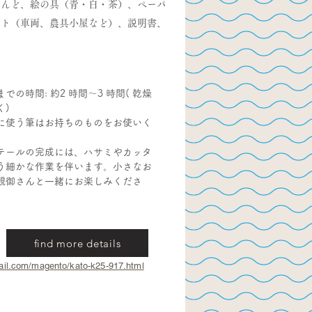
ねんど、絵の具（青・白・茶）、ペーパ
フト（車両、農具小屋など）、説明書、
での時間: 約2 時間～3 時間( 乾燥
く)
に使う筆はお持ちのものをお使いく
。
テールの完成には、ハサミやカッタ
う細かな作業を伴います。小さなお
親御さんと一緒にお楽しみくださ
find more details
ail.com/magento/kato-k25-917.html