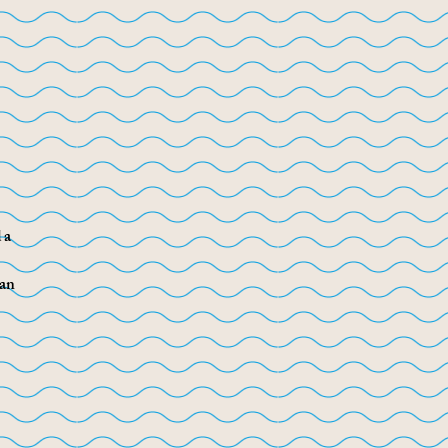
 a
can