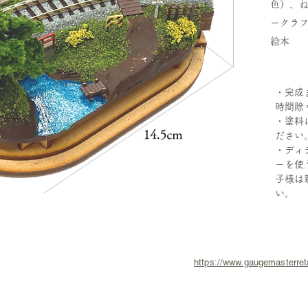
色）、
ークラ
絵本
・完成ま
時間除
・塗料
ださい
・ディ
ーを使
子様は
い。
https://www.gaugemasterret