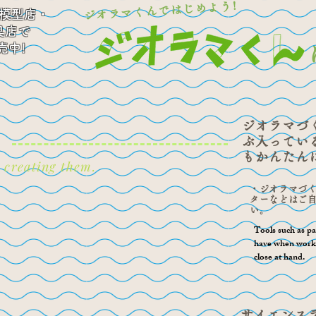
ジオラマくんではじめよう!
模型店・
具店で
販売中!
ジオラマづ
ぶ入ってい
もかんたん
 creating them.
・ジオラマづ
ターなどはご
い。
Tools such as pa
have when worki
close at hand.
サイエンス